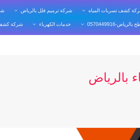
كة كشف تسربات المياه
شركة ترميم فلل بالرياض
شر
ياض-0570449916
خدمات الكهرباء
شركة كشف ت
 بالرياض