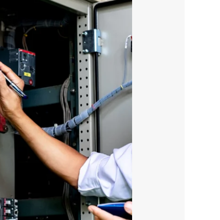
كشف
أعطال
كابلات
الكهرباء
بالرياض-0570449916-