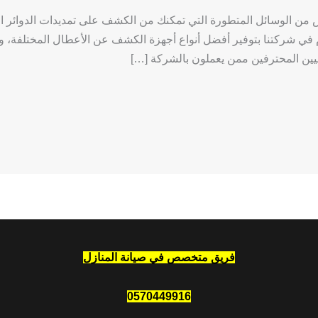
 من الوسائل المتطورة التي تمكنك من الكشف على تمديدات الدوائر ال
ي شركتنا بتوفير أفضل أنواع أجهزة الكشف عن الأعطال المختلفة، وت
فنيين المحترفين ممن يعملون بالشركة […]
فريق متخصص في صيانة المنازل
0570449916