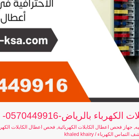
رباء بالرياض-0570449916-
ه
,
جهاز فحص اعطال الكابلات الكهربائية
,
فحص اعطال الكابلات الكهرب
ف التماس الكهرباء
/
khaled khairy