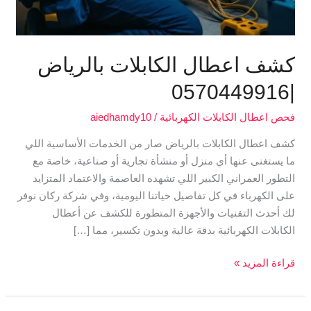
كشف اعطال الكابلات بالرياض
|0570449916
فحص اعطال الكابلات الكهربائية
/
aiedhamdy10
كشف اعطال الكابلات بالرياض صار من الخدمات الأساسية اللي
ما يستغنى عنها أي منزل أو منشأة تجارية أو صناعية، خاصة مع
التطور العمراني الكبير اللي تشهده العاصمة والاعتماد المتزايد
على الكهرباء في كل تفاصيل حياتنا اليومية، وفي شركة ركان نوفر
لك أحدث التقنيات والأجهزة المتطورة للكشف عن أعطال
الكابلات الكهربائية بدقة عالية وبدون تكسير، مما […]
قراءة المزيد »