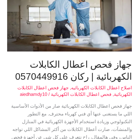
الكهربائية
|
ركان
0570449916
جهاز فحص اعطال الكابلات
الكهربائية | ركان 0570449916
اصلاح اعطال الكابلات الكهربائيه
,
جهاز فحص اعطال الكابلات
الكهربائية
,
فحص اعطال الكابلات الكهربائية
/
aiedhamdy10
جهاز فحص اعطال الكابلات الكهربائية صار من الأدوات الأساسية
اللي ما يستغنى عنها أي فني كهرباء محترف. مع التطور
التكنولوجي وزيادة استخدام الأجهزة الكهربائية في المنازل
والمنشآت، صارت أعطال الكابلات من أكثر المشاكل اللي تواجه
الناس، وفي هالمقال، راح نتعرف على كل شي عن أجهزة فحص