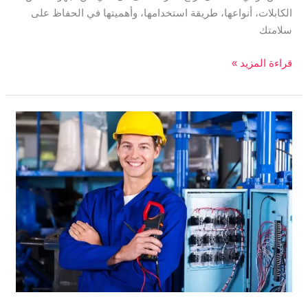
الكابلات، أنواعها، طريقة استخدامها، وأهميتها في الحفاظ على
سلامتك
قراءة المزيد »
فحص
اعطال
الكابلات
الكهربائية
|
ركان
0570449916