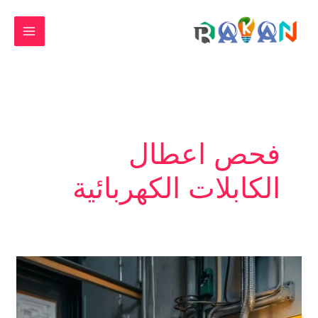
خطي
لى
لمحتوى
فحص اعطال
الكابلات الكهربائية
كشف
اعطال
الكابلات
بالرياض