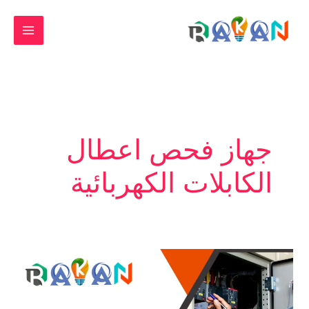
خطي
لى
لمحتوى
جهاز فحص اعطال
الكابلات الكهربائية
جهاز
كشف
أعطال
كابلات