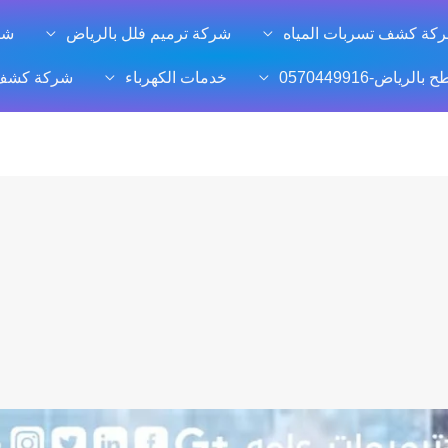
كة كشف تسربات المياه
شركة ترميم فلل بالرياض
شر
ياض-0570449916
خدمات الكهرباء
شركة كشف ت